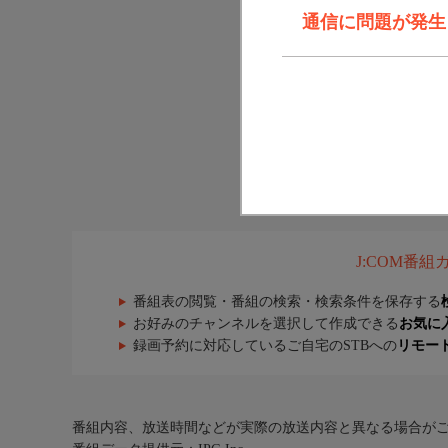
通信に問題が発生しま
J:COM番
番組表の閲覧・番組の検索・検索条件を保存する
お好みのチャンネルを選択して作成できる
お気に
録画予約に対応しているご自宅のSTBへの
リモー
番組内容、放送時間などが実際の放送内容と異なる場合が