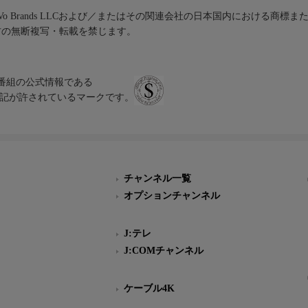
iVo Brands LLCおよび／またはその関連会社の日本国内における商標
材の無断複写・転載を禁じます。
、テレビ番組の公式情報である
スにのみ表記が許されているマークです。
チャンネル一覧
オプションチャンネル
J:テレ
J:COMチャンネル
ケーブル4K