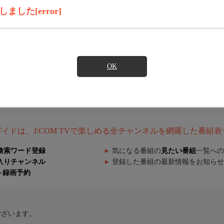
した[error]
OK
組ガイドは、J:COM TVで楽しめる全チャンネルを網羅した番組
検索ワード登録
気になる番組の
見たい番組
一覧への
入りチャンネル
登録した番組の最新情報をお知らせ
ト録画予約
ございます。