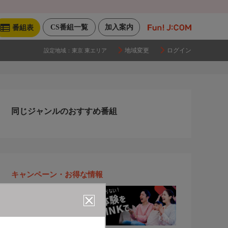
CS番組一覧
加入案内
番組表
地域変更
ログイン
設定地域：
東京 東エリア
同じジャンルのおすすめ番組
キャンペーン・お得な情報