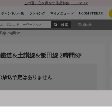
この夏、心を動かす作品特集 | J:COM TV
チャンネル一覧
ランキング
マイメニュー
J:COM STREAM
詳細検索
線 2時間SP
鐵道&土讃線&飯田線 2時間SP
の放送予定はありません