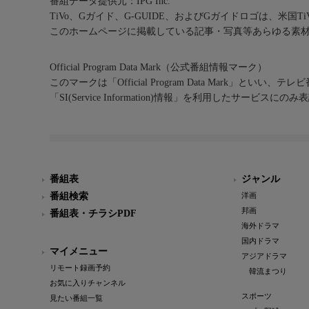
番組データ提供元：IPG Inc.
TiVo、Gガイド、G-GUIDE、およびGガイドロゴは、米国T
このホームページに掲載している記事・写真等あらゆる素
Official Program Data Mark（公式番組情報マーク）
このマークは「Official Program Data Mark」といい
「SI(Service Information)情報」を利用したサービ
番組表
ジャンル
番組検索
洋画
邦画
番組表・チラシPDF
海外ドラマ
国内ドラマ
マイメニュー
アジアドラマ
リモート録画予約
韓流まつり
お気に入りチャンネル
スポーツ
見たい番組一覧