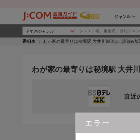
ジャンル
番組表
わが家の最寄りは秘境駅 大井川鐵道&土讃線&飯田
わが家の最寄りは秘境駅 大井川
直近
エラー