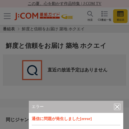
この夏、心を動かす作品特集 | J:COM TV
検索
CS番組一覧
番組表
番組表
鮮度と信頼をお届け 築地 ホクエイ
鮮度と信頼をお届け 築地 ホクエイ
直近の放送予定はありません
エラー
通信に問題が発生しました[error]
同じジャンルのおすすめ番組