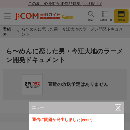
この夏、心を動かす作品特集 | J:COM TV
検索
CS番組一覧
番組表
番組
ら〜めんに恋した男・今江大地のラーメン開発ドキュメ
表
ント
ら〜めんに恋した男・今江大地のラーメ
ン開発ドキュメント
直近の放送予定はありません
エラー
通信に問題が発生しました[error]