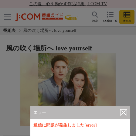
この夏、心を動かす作品特集 | J:COM TV
検索
CS番組一覧
番組表
番組表
風の吹く場所へ love yourself
風の吹く場所へ love yourself
エラー
通信に問題が発生しました[error]