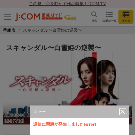
この夏、心を動かす作品特集 | J:COM TV
検索
CS番組一覧
番組表
番組表
スキャンダル〜白雪姫の逆襲〜
スキャンダル〜白雪姫の逆襲〜
エラー
通信に問題が発生しました[error]