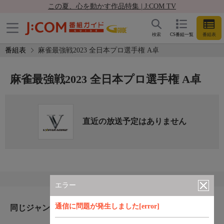
この夏、心を動かす作品特集 | J:COM TV
検索
CS番組一覧
番組表
番組表
麻雀最強戦2023 全日本プロ選手権 A卓
麻雀最強戦2023 全日本プロ選手権 A卓
直近の放送予定はありません
エラー
通信に問題が発生しました[error]
同じジャンルのおすすめ番組