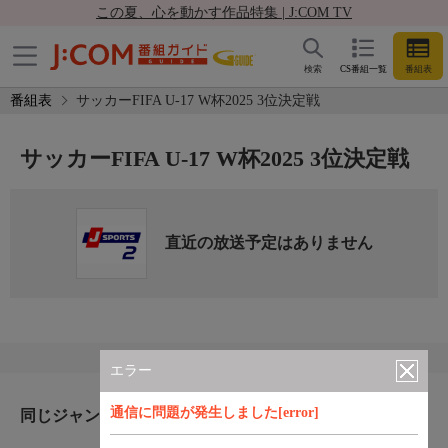
この夏、心を動かす作品特集 | J:COM TV
検索
CS番組一覧
番組表
番組表
サッカーFIFA U-17 W杯2025 3位決定戦
サッカーFIFA U-17 W杯2025 3位決定戦
直近の放送予定はありません
エラー
通信に問題が発生しました[error]
同じジャンルのおすすめ番組