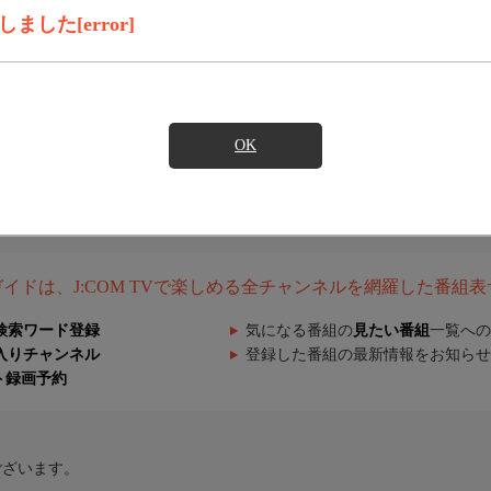
した[error]
OK
組ガイドは、J:COM TVで楽しめる全チャンネルを網羅した番組
検索ワード登録
気になる番組の
見たい番組
一覧への
入りチャンネル
登録した番組の最新情報をお知らせ
ト録画予約
ございます。