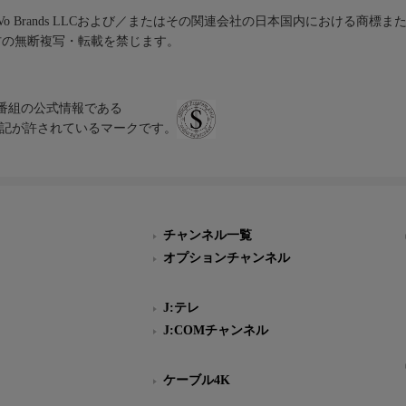
iVo Brands LLCおよび／またはその関連会社の日本国内における商標
材の無断複写・転載を禁じます。
、テレビ番組の公式情報である
スにのみ表記が許されているマークです。
チャンネル一覧
オプションチャンネル
J:テレ
J:COMチャンネル
ケーブル4K