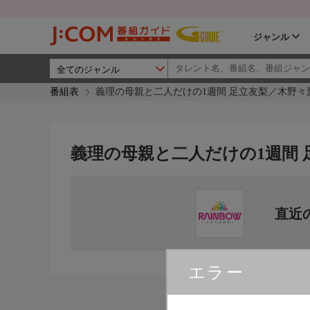
ジャンル
番組表
義理の母親と二人だけの1週間 足立友梨／木野々
義理の母親と二人だけの1週間
直近
エラー