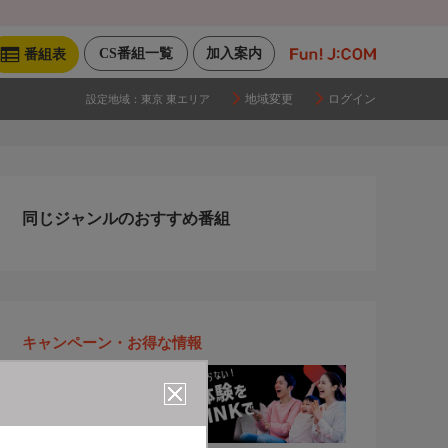
CS番組一覧
加入案内
番組表
地域変更
ログイン
設定地域：
東京 東エリア
同じジャンルのおすすめ番組
キャンペーン・お得な情報