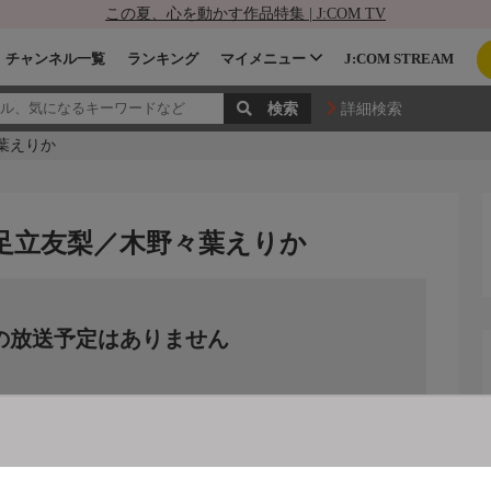
この夏、心を動かす作品特集 | J:COM TV
チャンネル一覧
ランキング
マイメニュー
J:COM STREAM
詳細検索
葉えりか
 足立友梨／木野々葉えりか
の放送予定はありません