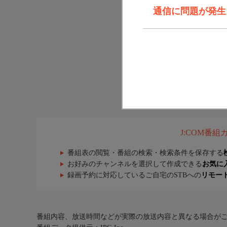
通信に問題が発生しま
J:COM番
番組表の閲覧・番組の検索・検索条件を保存する
お好みのチャンネルを選択して作成できる
お気に
録画予約に対応しているご自宅のSTBへの
リモー
番組内容、放送時間などが実際の放送内容と異なる場合が