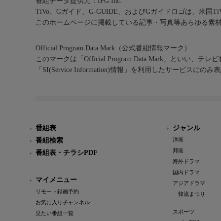
番組データ提供元：IPG Inc.
TiVo、Gガイド、G-GUIDE、およびGガイドロゴは、米国T
このホームページに掲載している記事・写真等あらゆる素
Official Program Data Mark（公式番組情報マーク）
このマークは「Official Program Data Mark」といい
「SI(Service Information)情報」を利用したサービ
番組表
ジャンル
番組検索
洋画
邦画
番組表・チラシPDF
海外ドラマ
国内ドラマ
マイメニュー
アジアドラマ
リモート録画予約
韓流まつり
お気に入りチャンネル
スポーツ
見たい番組一覧