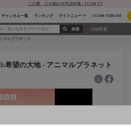
この夏、心を動かす作品特集 | J:COM TV
チャンネル一覧
ランキング
マイメニュー
J:COM STREAM
詳細検索
 アニマルプラネット
3:希望の大地 - アニマルプラネット