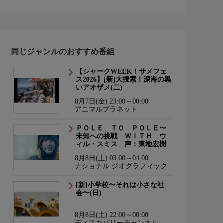
同じジャンルのおすすめ番組
【シャークWEEK！サメフェ
ス2026】[新]大捜索！深海の黒
いアオザメ(二)
8月7日(金) 23:00～00:00
アニマルプラネット
ＰＯＬＥ ＴＯ ＰＯＬＥ〜
未知への挑戦 ＷＩＴＨ ウ
ィル・スミス 声：東地宏樹
8月8日(土) 03:00～04:00
ナショナル ジオグラフィック
[新]小学校〜それは小さな社
会〜(日)
8月8日(土) 22:00～00:00
ディスカバリーチャンネル