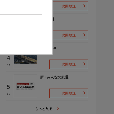
次回放送
(2)
ザ・森男
3
次回放送
(-)
バトル360
4
次回放送
(-)
新・みんなの鉄道
5
次回放送
(4)
もっと見る