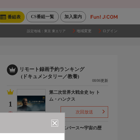
CS番組一覧
加入案内
番組表
地域変更
ログイン
設定地域：
東京 東エリア
リモート録画予約ランキング
(ドキュメンタリー／教養)
08/06更新
第二次世界大戦全史 by ト
ム・ハンクス
1
次回放送
(1)
ザ・ユニバース〜宇宙の歴
史〜S6
2