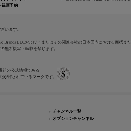
ト録画予約
ございます。
iVo Brands LLCおよび／またはその関連会社の日本国内における商標
材の無断複写・転載を禁じます。
、テレビ番組の公式情報である
スにのみ表記が許されているマークです。
チャンネル一覧
オプションチャンネル