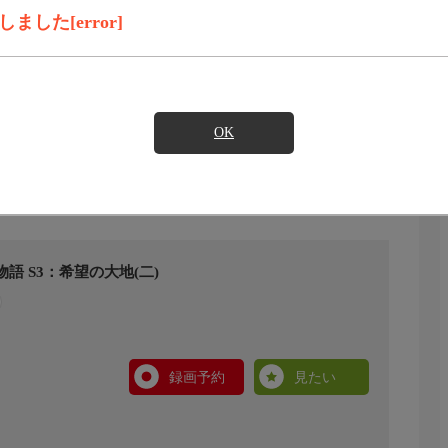
した[error]
OK
語 S3：希望の大地(二)
録画予約
見たい