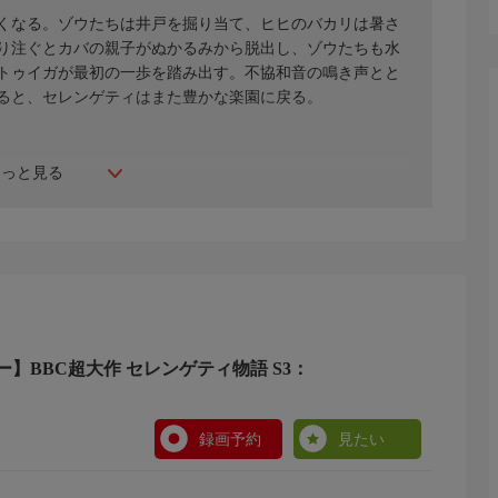
くなる。ゾウたちは井戸を掘り当て、ヒヒのバカリは暑さ
り注ぐとカバの親子がぬかるみから脱出し、ゾウたちも水
トゥイガが最初の一歩を踏み出す。不協和音の鳴き声とと
ると、セレンゲティはまた豊かな楽園に戻る。
もっと見る
】BBC超大作 セレンゲティ物語 S3：
録画予約
見たい