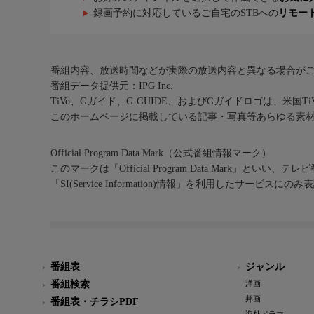
録画予約に対応しているご自宅のSTBへの
リモー
番組内容、放送時間などが実際の放送内容と異なる場合が
番組データ提供元：IPG Inc.
TiVo、Gガイド、G-GUIDE、およびGガイドロゴは、米国T
このホームページに掲載している記事・写真等あらゆる素
Official Program Data Mark（公式番組情報マーク）
このマークは「Official Program Data Mark」といい
「SI(Service Information)情報」を利用したサービ
番組表
ジャンル
番組検索
洋画
邦画
番組表・チラシPDF