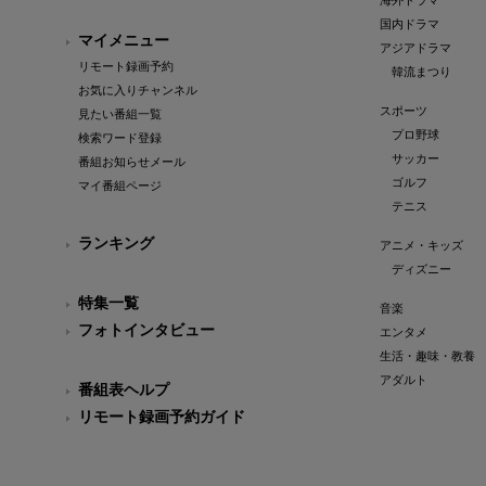
海外ドラマ
国内ドラマ
マイメニュー
アジアドラマ
リモート録画予約
韓流まつり
お気に入りチャンネル
スポーツ
見たい番組一覧
プロ野球
検索ワード登録
サッカー
番組お知らせメール
ゴルフ
マイ番組ページ
テニス
ランキング
アニメ・キッズ
ディズニー
特集一覧
音楽
フォトインタビュー
エンタメ
生活・趣味・教養
アダルト
番組表ヘルプ
リモート録画予約ガイド