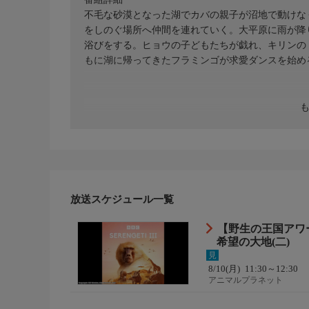
不毛な砂漠となった湖でカバの親子が沼地で動けな
をしのぐ場所へ仲間を連れていく。大平原に雨が降
浴びをする。ヒョウの子どもたちが戯れ、キリンの
もに湖に帰ってきたフラミンゴが求愛ダンスを始め
放送スケジュール一覧
【野生の王国アワー
希望の大地(二)
見
8/10(月)
11:30～12:30
アニマルプラネット