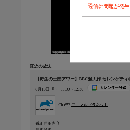
通信に問題が発生しま
直近の放送
【野生の王国アワー】BBC超大作 セレンゲティ物
カレンダー登録
8月10日(月)
11:30〜12:30
Ch.653
アニマルプラネット
番組詳細内容
番組詳細