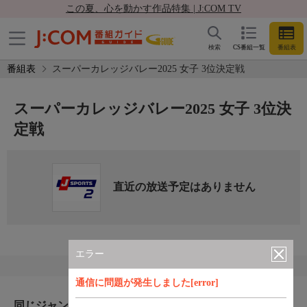
この夏、心を動かす作品特集 | J:COM TV
検索
CS番組一覧
番組表
番組表
スーパーカレッジバレー2025 女子 3位決定戦
スーパーカレッジバレー2025 女子 3位決
定戦
直近の放送予定はありません
エラー
通信に問題が発生しました[error]
同じジャンルのおすすめ番組