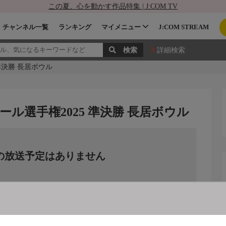
この夏、心を動かす作品特集 | J:COM TV
チャンネル一覧
ランキング
マイメニュー
J:COM STREAM
詳細検索
準決勝 長居ボウル
ル選手権2025 準決勝 長居ボウル
の放送予定はありません