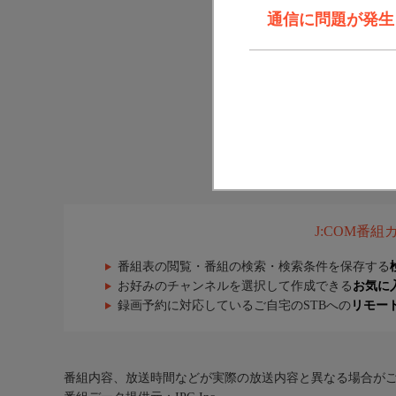
通信に問題が発生しま
J:COM番
番組表の閲覧・番組の検索・検索条件を保存する
お好みのチャンネルを選択して作成できる
お気に
録画予約に対応しているご自宅のSTBへの
リモー
番組内容、放送時間などが実際の放送内容と異なる場合が