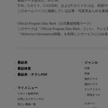
番組データ提供元：IPG Inc.
TiVo、Gガイド、G-GUIDE、およびGガイドロゴは、米国T
このホームページに掲載している記事・写真等あらゆる素
Official Program Data Mark（公式番組情報マーク）
このマークは「Official Program Data Mark」といい
「SI(Service Information)情報」を利用したサービ
番組表
ジャンル
番組検索
洋画
邦画
番組表・チラシPDF
海外ドラマ
国内ドラマ
マイメニュー
アジアドラマ
リモート録画予約
韓流まつり
お気に入りチャンネル
スポーツ
見たい番組一覧