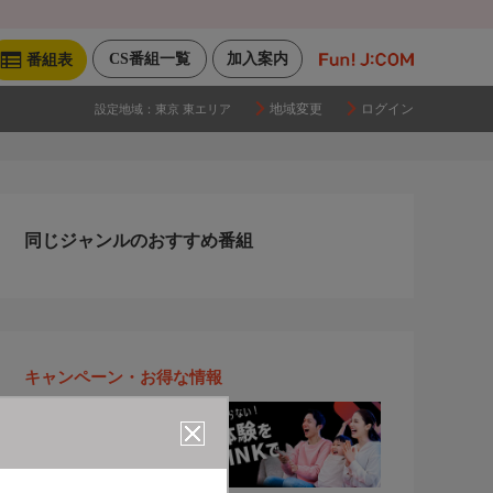
CS番組一覧
加入案内
番組表
地域変更
ログイン
設定地域：
東京 東エリア
同じジャンルのおすすめ番組
キャンペーン・お得な情報