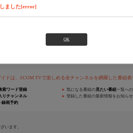
した[error]
OK
組ガイドは、J:COM TVで楽しめる全チャンネルを網羅した番組
検索ワード登録
気になる番組の
見たい番組
一覧への
入りチャンネル
登録した番組の最新情報をお知らせ
ト録画予約
ございます。