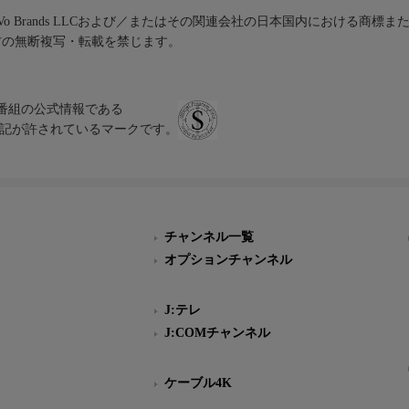
iVo Brands LLCおよび／またはその関連会社の日本国内における商標
材の無断複写・転載を禁じます。
、テレビ番組の公式情報である
スにのみ表記が許されているマークです。
チャンネル一覧
オプションチャンネル
J:テレ
J:COMチャンネル
ケーブル4K