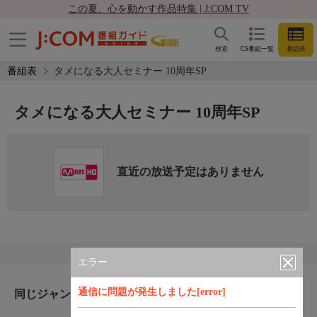
この夏、心を動かす作品特集 | J:COM TV
検索
CS番組一覧
番組表
番組表
タメになる大人セミナー 10周年SP
タメになる大人セミナー 10周年SP
直近の放送予定はありません
エラー
通信に問題が発生しました[error]
同じジャンルのおすすめ番組