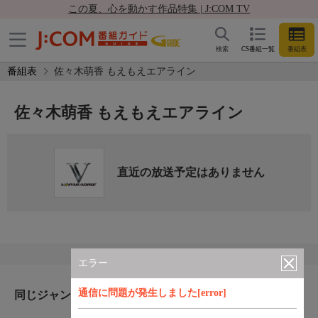
この夏、心を動かす作品特集 | J:COM TV
検索
CS番組一覧
番組表
番組表
佐々木萌香 もえもえエアライン
佐々木萌香 もえもえエアライン
直近の放送予定はありません
エラー
通信に問題が発生しました[error]
同じジャンルのおすすめ番組