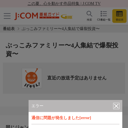
この夏、心を動かす作品特集 | J:COM TV
検索
CS番組一覧
番組表
番組表
ぶっこみファミリー〜4人集結で爆裂投資〜
ぶっこみファミリー〜4人集結で爆裂投
資〜
直近の放送予定はありません
エラー
通信に問題が発生しました[error]
同じジャンルのおすすめ番組