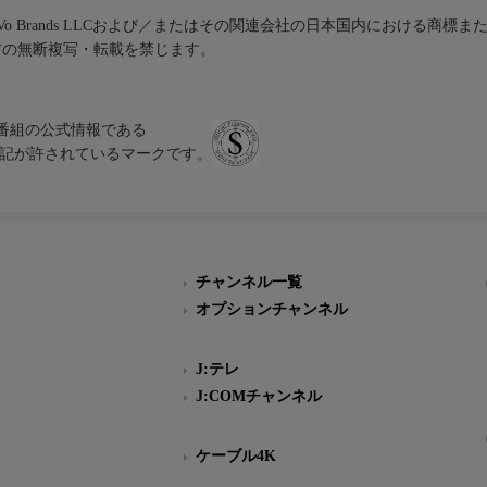
iVo Brands LLCおよび／またはその関連会社の日本国内における商標
材の無断複写・転載を禁じます。
、テレビ番組の公式情報である
スにのみ表記が許されているマークです。
チャンネル一覧
オプションチャンネル
J:テレ
J:COMチャンネル
ケーブル4K