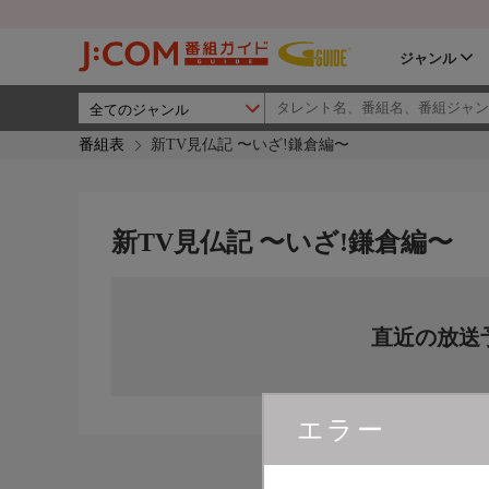
ジャンル
番組表
新TV見仏記 〜いざ!鎌倉編〜
新TV見仏記 〜いざ!鎌倉編〜
直近の放送
エラー