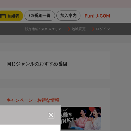
CS番組一覧
加入案内
番組表
地域変更
ログイン
設定地域：
東京 東エリア
同じジャンルのおすすめ番組
キャンペーン・お得な情報