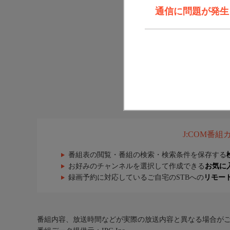
通信に問題が発生しま
J:COM番
番組表の閲覧・番組の検索・検索条件を保存する
お好みのチャンネルを選択して作成できる
お気に
録画予約に対応しているご自宅のSTBへの
リモー
番組内容、放送時間などが実際の放送内容と異なる場合が