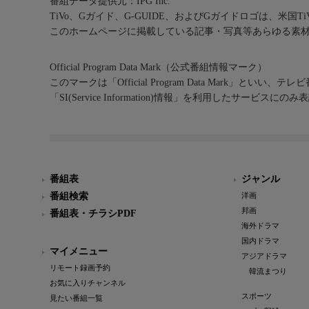
番組データ提供元：IPG Inc.
TiVo、Gガイド、G-GUIDE、およびGガイドロゴは、米国T
このホームページに掲載している記事・写真等あらゆる素
Official Program Data Mark（公式番組情報マーク）
このマークは「Official Program Data Mark」といい
「SI(Service Information)情報」を利用したサービ
番組表
ジャンル
番組検索
洋画
邦画
番組表・チラシPDF
海外ドラマ
国内ドラマ
マイメニュー
アジアドラマ
リモート録画予約
韓流まつり
お気に入りチャンネル
スポーツ
見たい番組一覧