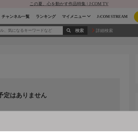
この夏、心を動かす作品特集 | J:COM TV
チャンネル一覧
ランキング
マイメニュー
J:COM STREAM
詳細検索
予定はありません