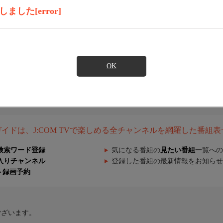
した[error]
OK
組ガイドは、J:COM TVで楽しめる全チャンネルを網羅した番組
検索ワード登録
気になる番組の
見たい番組
一覧への
入りチャンネル
登録した番組の最新情報をお知らせ
ト録画予約
ございます。