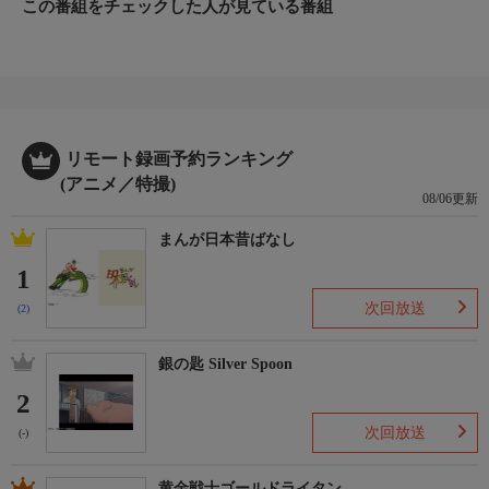
終え、それぞれ新たな道へと進んでいくはずだったが、タイムル
この番組をチェックした人が見ている番組
ープが発生して同じ時間が繰り返される。
リモート録画予約ランキング
(アニメ／特撮)
08/06更新
まんが日本昔ばなし
1
次回放送
(2)
銀の匙 Silver Spoon
2
次回放送
(-)
黄金戦士ゴールドライタン