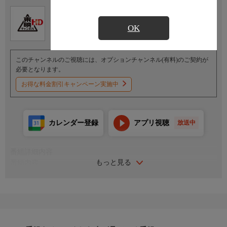
Ch.503
オプション
東映チャンネルHD
OK
このチャンネルのご視聴には、オプションチャンネル(有料)のご契約が
必要となります。
お得な料金割引キャンペーン実施中
カレンダー登録
アプリ視聴
放送中
番組詳細内容
もっと見る
番組内容
出演：本島純政／松本麗世／藤林泰也／安倍乙／富園力也／熊木
陸斗／福田沙紀／加部亜門
監督：山口恭平 脚本：大西雄仁
富良洲高校を卒業する日を迎えた一ノ瀬宝太郎や九堂りんねた
ち。学校生活や錬金アカデミーでの大切な思い出を胸に卒業式を