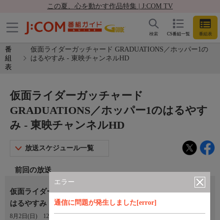
この夏、心を動かす作品特集 | J:COM TV
検索
CS番組一覧
番組表
番
仮面ライダーガッチャード GRADUATIONS／ホッパー1の
組
はるやすみ - 東映チャンネルHD
表
仮面ライダーガッチャード
GRADUATIONS／ホッパー1のはるやす
み - 東映チャンネルHD
放送スケジュール一覧
前回の放送
エラー
仮面ライダーガッチャード GRADUATIONS／ホッパー１の
通信に問題が発生しました[error]
はるやすみ
8月2日(日)
12:30〜13:50