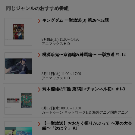
同じジャンルのおすすめ番組
キングダム 一挙放送(3) 第26〜32話
8月8日(土) 11:00～14:30
アニマックスＨＤ
桃源暗鬼〜京都編&練馬編〜 一挙放送 #1-12
8月11日(火) 11:00～17:00
アニマックスＨＤ
斉木楠雄のΨ難 第2期 <チャンネル初> ＃1-3
8月12日(水) 09:00～10:30
カートゥーン ネットワークHD 海外アニメ国内アニメ
【一挙放送】おおきく振りかぶって 〜夏の大会
編〜「次は？」 #1