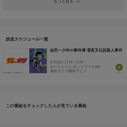
もっと見る
番組内容1/2
金田一一（はじめ）は不動高校に通う高校生。いつもはひょうき
んで少しぐうたらな少年だが、ひとたび事件が起こると大人顔負
けの鋭い洞察力を発揮し、快刀乱麻を断つがごとく謎を解いてゆ
く。実は彼は名探偵・金田一耕助の孫なのだ。次から次へと起こ
る惨劇、迫り来る死の恐怖、そして暴かれる過去の悲劇…しっか
放送スケジュール一覧
り者の幼なじみ・七瀬美雪を良きパートナーに、彼は今日も不可
解で恐ろしい事件に立ち向かってゆく。
金田一少年の事件簿 雪夜叉伝説殺人事件
番組内容2/2
警視庁捜査一課の警部・剣持勇、本庁きってのエリート警視・明
8/30(日)
21:44～23:00
智健悟、天才的な犯罪者・地獄の傀儡師など、一と美雪の他にも
カートゥーン ネットワークHD
海外アニメ国内アニメ
個性的な人物が数多く登場する。どんな謎でも解き明かし、必ず
真犯人を暴き出してみせる。じっちゃんの名にかけて！
この番組をチェックした人が見ている番組