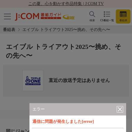
この夏、心を動かす作品特集 | J:COM TV
検索
CS番組一覧
番組表
番組表
エイブル トライアウト2025〜挑め、その先へ〜
エイブル トライアウト2025〜挑め、そ
の先へ〜
直近の放送予定はありません
エラー
通信に問題が発生しました[error]
同じジャンルのおすすめ番組