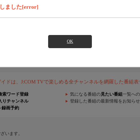
した[error]
OK
組ガイドは、J:COM TVで楽しめる全チャンネルを網羅した番組
検索ワード登録
気になる番組の
見たい番組
一覧への
入りチャンネル
登録した番組の最新情報をお知らせ
ト録画予約
ございます。