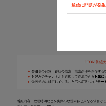
通信に問題が発生しま
J:COM番
番組表の閲覧・番組の検索・検索条件を保存する
お好みのチャンネルを選択して作成できる
お気に
録画予約に対応しているご自宅のSTBへの
リモー
番組内容、放送時間などが実際の放送内容と異なる場合が