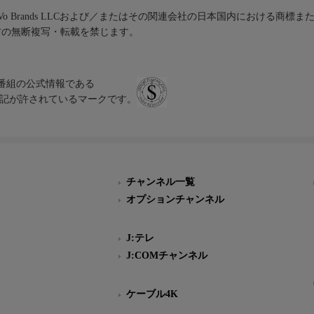
iVo Brands LLCおよび／またはその関連会社の日本国内における商標
材の無断複写・転載を禁じます。
、テレビ番組の公式情報である
スにのみ表記が許されているマークです。
チャンネル一覧
オプションチャンネル
J:テレ
J:COMチャンネル
ケーブル4K