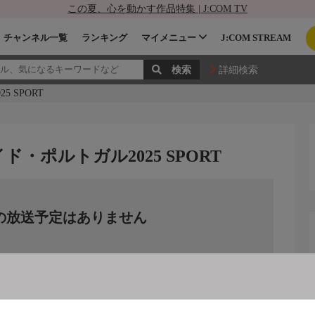
この夏、心を動かす作品特集 | J:COM TV
チャンネル一覧
ランキング
マイメニュー
J:COM STREAM
詳細検索
 SPORT
・ポルトガル2025 SPORT
の放送予定はありません