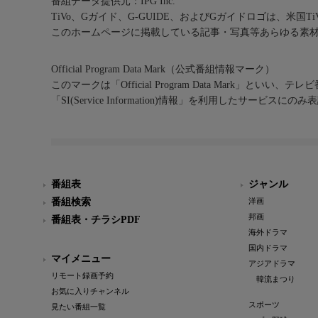
番組データ提供元：IPG Inc.
TiVo、Gガイド、G-GUIDE、およびGガイドロゴは、米国T
このホームページに掲載している記事・写真等あらゆる素
Official Program Data Mark（公式番組情報マーク）
このマークは「Official Program Data Mark」といい
「SI(Service Information)情報」を利用したサービ
番組表
ジャンル
番組検索
洋画
邦画
番組表・チラシPDF
海外ドラマ
国内ドラマ
マイメニュー
アジアドラマ
リモート録画予約
韓流まつり
お気に入りチャンネル
スポーツ
見たい番組一覧