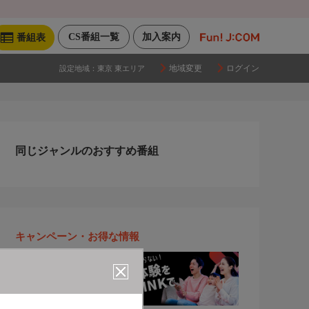
CS番組一覧
加入案内
番組表
地域変更
ログイン
設定地域：
東京 東エリア
同じジャンルのおすすめ番組
キャンペーン・お得な情報