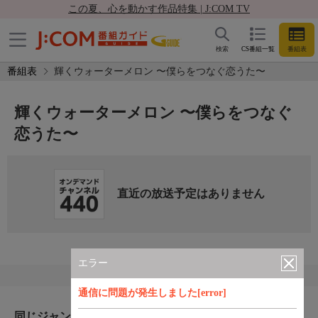
この夏、心を動かす作品特集 | J:COM TV
検索
CS番組一覧
番組表
番組表
輝くウォーターメロン 〜僕らをつなぐ恋うた〜
輝くウォーターメロン 〜僕らをつなぐ
恋うた〜
直近の放送予定はありません
エラー
通信に問題が発生しました[error]
同じジャンルのおすすめ番組