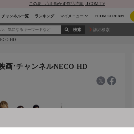
この夏、心を動かす作品特集 | J:COM TV
チャンネル一覧
ランキング
マイメニュー
J:COM STREAM
詳細検索
CO-HD
映画･チャンネルNECO-HD