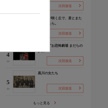
次回放送
(4)
あの花が咲く丘で、君とまた
出会えたら。
3
次回放送
(-)
楳図かずお恐怖劇場 まだらの
少女
4
次回放送
(-)
黒川の女たち
5
次回放送
(-)
もっと見る