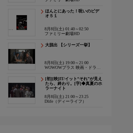
ほんとにあった！呪いのビデ
オ５１
8月8日(土) 01:40～02:50
ファミリー劇場HD
大脱出 【シリーズ一挙】
8月8日(土) 19:00～21:00
WOWOWプラス 映画・ドラ
マ・スポーツ・音楽
[初][映]IT/イット“それ”が見え
たら、終わり。[字]◆真夏のホ
ラーナイト
8月8日(土) 21:00～23:25
Dlife（ディーライフ）