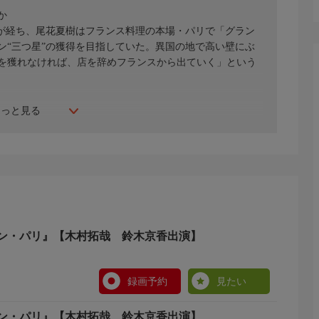
か
時が経ち、尾花夏樹はフランス料理の本場・パリで「グラン
ン“三つ星”の獲得を目指していた。異国の地で高い壁にぶ
を獲れなければ、店を辞めフランスから出ていく」という
もっと見る
ン・パリ』【木村拓哉 鈴木京香出演】
録画予約
見たい
ン・パリ』【木村拓哉 鈴木京香出演】