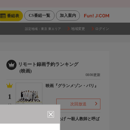
CS番組一覧
加入案内
番組表
地域変更
ログイン
設定地域：
東京 東エリア
リモート録画予約ランキング
(映画)
08/06更新
映画『グランメゾン・パリ』
1
次回放送
(-)
でっちあげ 〜殺人教師と呼ば
れた男
2