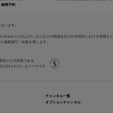
ト録画予約
ございます。
iVo Brands LLCおよび／またはその関連会社の日本国内における商標
材の無断複写・転載を禁じます。
、テレビ番組の公式情報である
スにのみ表記が許されているマークです。
チャンネル一覧
オプションチャンネル