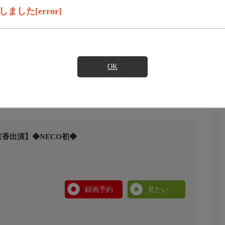
した[error]
OK
香出演】◆NECO初◆
録画予約
見たい