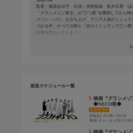
監督：塚原あゆ子 出演：木村拓哉 鈴木京香 ほ
「グランメゾン東京」が“三つ星”を獲得してから
メゾン・パリ」を立ち上げ、アジア人初のミシュラ
つかる中、かつての師と「次のミシュランで三つ星
約束を交わしてしまう。
放送スケジュール一覧
映画『グランメゾ
◆NECO初◆
8/8(土)
21:00～23:15
映画･チャンネルNECO-HD
映画『グランメゾ