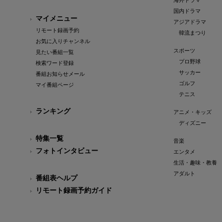
海外ドラマ
国内ドラマ
マイメニュー
アジアドラマ
リモート録画予約
韓流まつり
お気に入りチャンネル
スポーツ
見たい番組一覧
プロ野球
検索ワード登録
サッカー
番組お知らせメール
ゴルフ
マイ番組ページ
テニス
ランキング
アニメ・キッズ
ディズニー
特集一覧
音楽
フォトインタビュー
エンタメ
生活・趣味・教養
アダルト
番組表ヘルプ
リモート録画予約ガイド