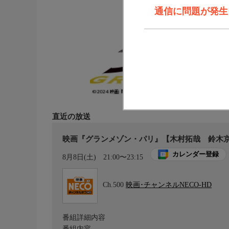
通信に問題が発生しま
直近の放送
映画『グランメゾン・パリ』【木村拓哉 鈴木京
カレンダー登録
8月8日(土)
21:00〜23:15
Ch.500
映画･チャンネルNECO-HD
番組詳細内容
番組内容