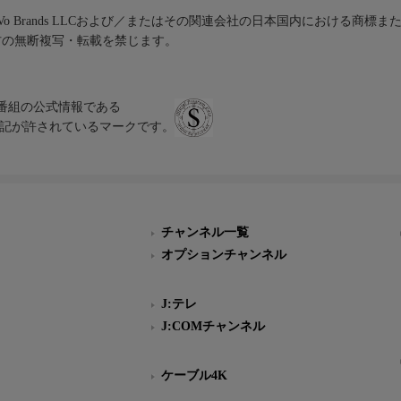
iVo Brands LLCおよび／またはその関連会社の日本国内における商標
材の無断複写・転載を禁じます。
、テレビ番組の公式情報である
スにのみ表記が許されているマークです。
チャンネル一覧
オプションチャンネル
J:テレ
J:COMチャンネル
ケーブル4K