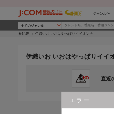
ジャンル
番組表
伊織いお いおはやっぱりイイオンナ
伊織いお いおはやっぱりイイ
直近
エラー