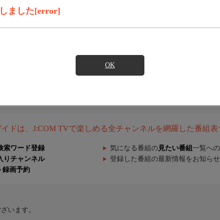
した[error]
OK
組ガイドは、J:COM TVで楽しめる全チャンネルを網羅した番組
検索ワード登録
気になる番組の
見たい番組
一覧への
入りチャンネル
登録した番組の最新情報をお知らせ
ト録画予約
ございます。