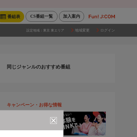
CS番組一覧
加入案内
番組表
地域変更
ログイン
設定地域：
東京 東エリア
同じジャンルのおすすめ番組
キャンペーン・お得な情報