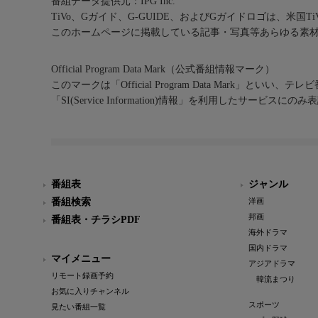
番組データ提供元：IPG Inc.
TiVo、Gガイド、G-GUIDE、およびGガイドロゴは、米国T
このホームページに掲載している記事・写真等あらゆる素
Official Program Data Mark（公式番組情報マーク）
このマークは「Official Program Data Mark」といい
「SI(Service Information)情報」を利用したサービ
番組表
ジャンル
番組検索
洋画
邦画
番組表・チラシPDF
海外ドラマ
国内ドラマ
マイメニュー
アジアドラマ
リモート録画予約
韓流まつり
お気に入りチャンネル
スポーツ
見たい番組一覧