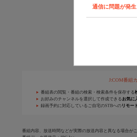
通信に問題が発生しま
J:COM番
番組表の閲覧・番組の検索・検索条件を保存する
お好みのチャンネルを選択して作成できる
お気に
録画予約に対応しているご自宅のSTBへの
リモー
番組内容、放送時間などが実際の放送内容と異なる場合が