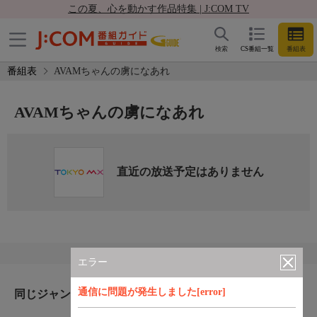
この夏、心を動かす作品特集 | J:COM TV
検索
CS番組一覧
番組表
番組表
AVAMちゃんの虜になあれ
AVAMちゃんの虜になあれ
直近の放送予定はありません
エラー
通信に問題が発生しました[error]
同じジャンルのおすすめ番組