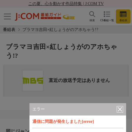
この夏、心を動かす作品特集 | J:COM TV
検索
CS番組一覧
番組表
番組表
ブラマヨ吉田×紅しょうがのアホちゃう!?
ブラマヨ吉田×紅しょうがのアホちゃ
う!?
直近の放送予定はありません
エラー
通信に問題が発生しました[error]
同じジャンルのおすすめ番組