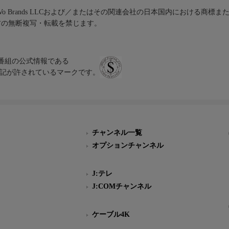
iVo Brands LLCおよび／またはその関連会社の日本国内における商標
材の無断複写・転載を禁じます。
、テレビ番組の公式情報である
スにのみ表記が許されているマークです。
チャンネル一覧
オプションチャンネル
J:テレ
J:COMチャンネル
ケーブル4K