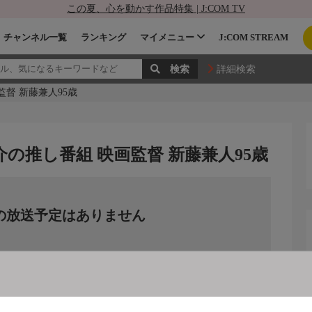
この夏、心を動かす作品特集 | J:COM TV
チャンネル一覧
ランキング
マイメニュー
J:COM STREAM
詳細検索
督 新藤兼人95歳
の推し番組 映画監督 新藤兼人95歳
の放送予定はありません