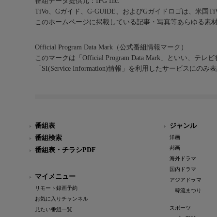
番組データ提供元：IPG Inc.
TiVo、Gガイド、G-GUIDE、およびGガイドロゴは、米国T
このホームページに掲載している記事・写真等あらゆる素
Official Program Data Mark（公式番組情報マーク）
このマークは「Official Program Data Mark」といい
「SI(Service Information)情報」を利用したサービ
番組表
ジャンル
番組検索
洋画
邦画
番組表・チラシPDF
海外ドラマ
国内ドラマ
マイメニュー
アジアドラマ
リモート録画予約
韓流まつり
お気に入りチャンネル
スポーツ
見たい番組一覧