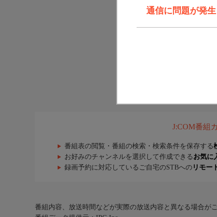
通信に問題が発生しま
J:COM番
番組表の閲覧・番組の検索・検索条件を保存する
お好みのチャンネルを選択して作成できる
お気に
録画予約に対応しているご自宅のSTBへの
リモー
番組内容、放送時間などが実際の放送内容と異なる場合が