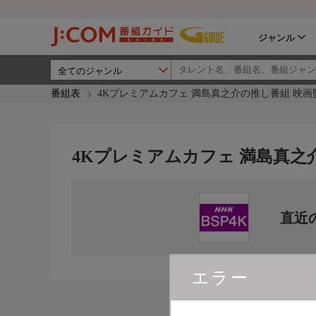
ジャンル
番組表
4Kプレミアムカフェ 満島真之介の推し番組 映画監
4Kプレミアムカフェ 満島真之介
直近
エラー