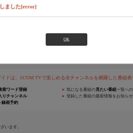
した[error]
OK
組ガイドは、J:COM TVで楽しめる全チャンネルを網羅した番組
検索ワード登録
気になる番組の
見たい番組
一覧への
入りチャンネル
登録した番組の最新情報をお知らせ
ト録画予約
ございます。