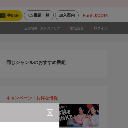
CS番組一覧
加入案内
番組表
地域変更
ログイン
設定地域：
東京 東エリア
同じジャンルのおすすめ番組
キャンペーン・お得な情報