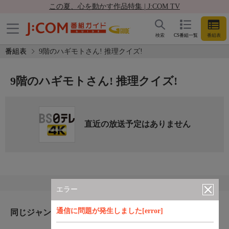
この夏、心を動かす作品特集 | J:COM TV
検索
CS番組一覧
番組表
番組表
9階のハギモトさん! 推理クイズ!
9階のハギモトさん! 推理クイズ!
直近の放送予定はありません
エラー
通信に問題が発生しました[error]
同じジャンルのおすすめ番組