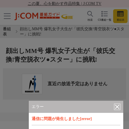
この夏、心を動かす作品特集 | J:COM TV
検索
CS番組一覧
番組表
番組
顔出しMM号 爆乳女子大生が「彼氏交換!青空脱衣ツ●スタ
表
ー」に挑戦!
顔出しMM号 爆乳女子大生が「彼氏交
換!青空脱衣ツ●スター」に挑戦!
直近の放送予定はありません
エラー
通信に問題が発生しました[error]