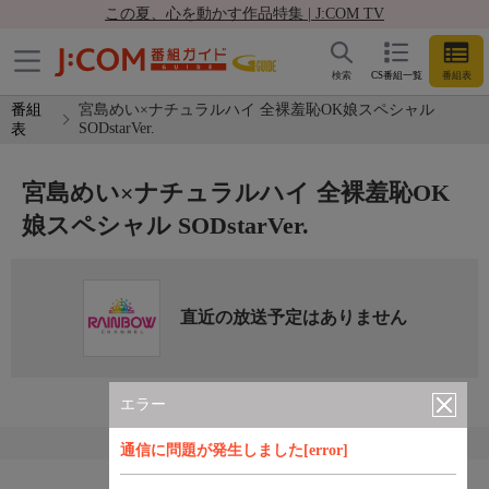
この夏、心を動かす作品特集 | J:COM TV
検索
CS番組一覧
番組表
番組
宮島めい×ナチュラルハイ 全裸羞恥OK娘スペシャル
SODstarVer.
表
宮島めい×ナチュラルハイ 全裸羞恥OK
娘スペシャル SODstarVer.
直近の放送予定はありません
エラー
通信に問題が発生しました[error]