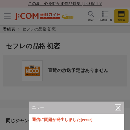
この夏、心を動かす作品特集 | J:COM TV
検索
CS番組一覧
番組表
番組表
セフレの品格 初恋
セフレの品格 初恋
直近の放送予定はありません
エラー
通信に問題が発生しました[error]
同じジャンルのおすすめ番組