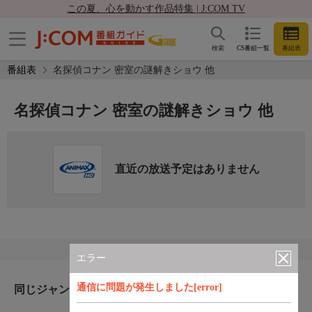
この夏、心を動かす作品特集 | J:COM TV
検索
CS番組一覧
番組表
番組表
名探偵コナン 密室の謎解きショウ 他
名探偵コナン 密室の謎解きショウ 他
直近の放送予定はありません
エラー
通信に問題が発生しました[error]
同じジャンルのおすすめ番組