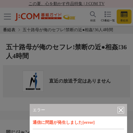
この夏、心を動かす作品特集 | J:COM TV
検索
CS番組一覧
番組表
番組表
五十路母が俺のセフレ!禁断の近●相姦!36人4時間
五十路母が俺のセフレ!禁断の近●相姦!36
人4時間
直近の放送予定はありません
エラー
通信に問題が発生しました[error]
同じジャンルのおすすめ番組