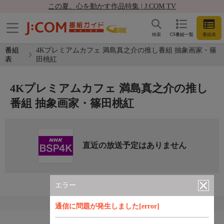
この夏、心を動かす作品特集 | J:COM TV
検索
CS番組一覧
番組表
番組
4Kプレミアムカフェ 満島真之介の推し番組 抽象画家・篠
表
田桃紅
4Kプレミアムカフェ 満島真之介の推し
番組 抽象画家・篠田桃紅
直近の放送予定はありません
エラー
通信に問題が発生しました[error]