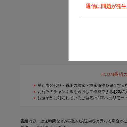
通信に問題が発生しま
J:COM番
番組表の閲覧・番組の検索・検索条件を保存する
お好みのチャンネルを選択して作成できる
お気に
録画予約に対応しているご自宅のSTBへの
リモー
番組内容、放送時間などが実際の放送内容と異なる場合が