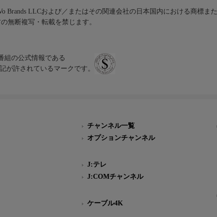
iVo Brands LLCおよび／またはその関連会社の日本国内における商標
材の無断複写・転載を禁じます。
、テレビ番組の公式情報である
スにのみ表記が許されているマークです。
チャンネル一覧
オプションチャンネル
J:テレ
J:COMチャンネル
ケーブル4K