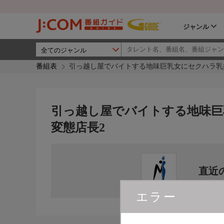
ジャンル
番組表
引っ越し屋でバイトする地味巨乳女にセクハラ乳
引っ越し屋でバイトする地味巨
変態店長2
直近
エラー