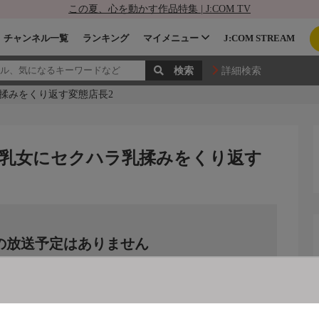
この夏、心を動かす作品特集 | J:COM TV
チャンネル一覧
ランキング
マイメニュー
J:COM STREAM
詳細検索
揉みをくり返す変態店長2
乳女にセクハラ乳揉みをくり返す
の放送予定はありません