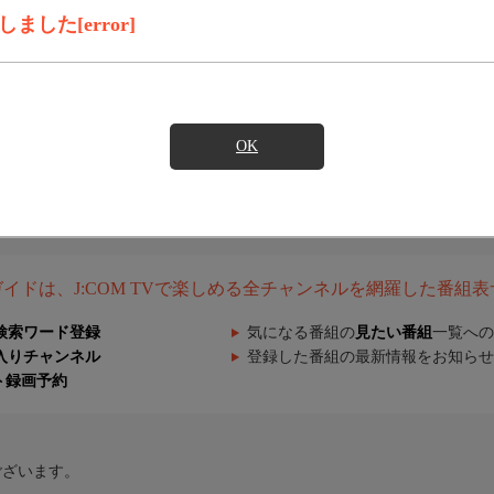
した[error]
OK
組ガイドは、J:COM TVで楽しめる全チャンネルを網羅した番組
検索ワード登録
気になる番組の
見たい番組
一覧への
入りチャンネル
登録した番組の最新情報をお知らせ
ト録画予約
ございます。