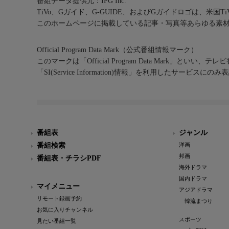
番組データ提供元：IPG Inc.
TiVo、Gガイド、G-GUIDE、およびGガイドロゴは、米国T
このホームページに掲載している記事・写真等あらゆる素
Official Program Data Mark（公式番組情報マーク）
このマークは「Official Program Data Mark」といい
「SI(Service Information)情報」を利用したサービ
番組表
ジャンル
番組検索
洋画
邦画
番組表・チラシPDF
海外ドラマ
国内ドラマ
マイメニュー
アジアドラマ
リモート録画予約
韓流まつり
お気に入りチャンネル
スポーツ
見たい番組一覧