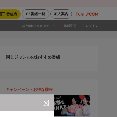
CS番組一覧
加入案内
番組表
地域変更
ログイン
設定地域：
東京 東エリア
同じジャンルのおすすめ番組
キャンペーン・お得な情報