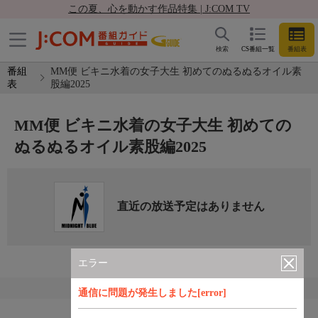
この夏、心を動かす作品特集 | J:COM TV
検索
CS番組一覧
番組表
番組
MM便 ビキニ水着の女子大生 初めてのぬるぬるオイル素
表
股編2025
MM便 ビキニ水着の女子大生 初めての
ぬるぬるオイル素股編2025
直近の放送予定はありません
エラー
通信に問題が発生しました[error]