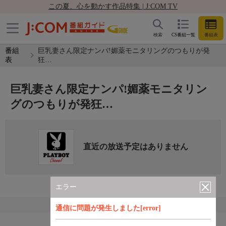
この夏、心を動かす作品特集 | J:COM TV
検索
CS番組一覧
番組表
番組
巨乳妻さん限定ナンパ!媚薬モニタリングのつもりが発
表
狂…
巨乳妻さん限定ナンパ!媚薬モニタリン
グのつもりが発狂…
直近の放送予定はありません
エラー
通信に問題が発生しました[error]