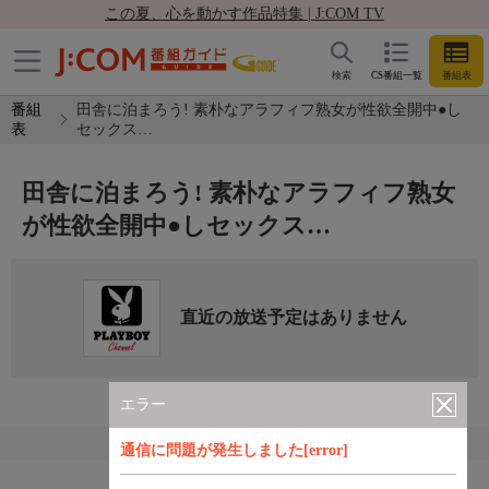
この夏、心を動かす作品特集 | J:COM TV
検索
CS番組一覧
番組表
番組
田舎に泊まろう! 素朴なアラフィフ熟女が性欲全開中●し
表
セックス…
田舎に泊まろう! 素朴なアラフィフ熟女
が性欲全開中●しセックス…
直近の放送予定はありません
エラー
通信に問題が発生しました[error]