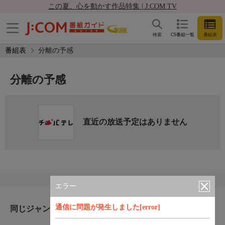
この夏、心を動かす作品特集 | J:COM TV
検索
CS番組一覧
番組表
番組表
分離の予感
分離の予感
直近の放送予定はありません
エラー
通信に問題が発生しました[error]
同じジャンルのおすすめ番組