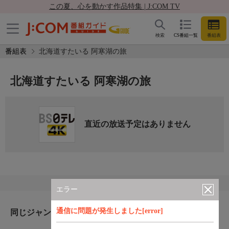
この夏、心を動かす作品特集 | J:COM TV
検索
CS番組一覧
番組表
番組表
北海道すたいる 阿寒湖の旅
北海道すたいる 阿寒湖の旅
直近の放送予定はありません
エラー
通信に問題が発生しました[error]
同じジャンルのおすすめ番組