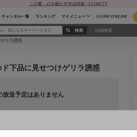
この夏、心を動かす作品特集 | J:COM TV
チャンネル一覧
ランキング
マイメニュー
J:COM STREAM
詳細検索
けゲリラ誘惑
のド下品に見せつけゲリラ誘惑
の放送予定はありません