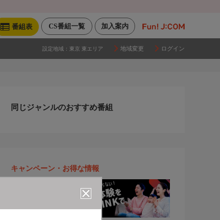
CS番組一覧
加入案内
番組表
地域変更
ログイン
設定地域：
東京 東エリア
同じジャンルのおすすめ番組
キャンペーン・お得な情報