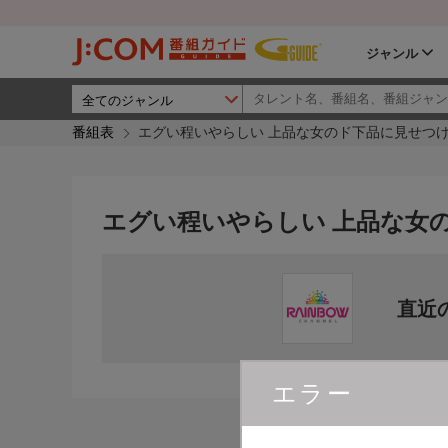
ジャンル
番組表
エグい程いやらしい 上品な女のド下品に見せつ
エグい程いやらしい 上品な女
直近
エラー