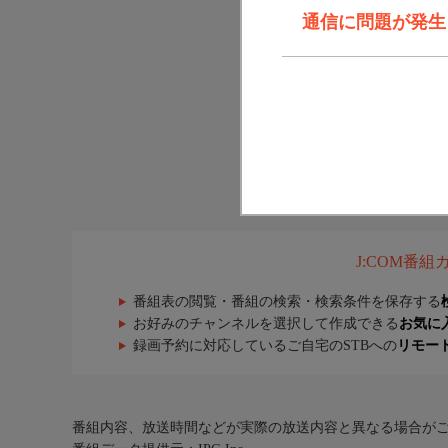
通信に問題が発生しま
J:COM番
番組表の閲覧・番組の検索・検索条件を保存する
お好みのチャンネルを選択して作成できる
お気に
録画予約に対応しているご自宅のSTBへの
リモー
番組内容、放送時間などが実際の放送内容と異なる場合が