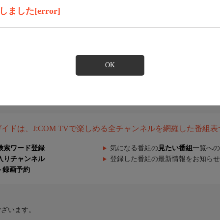
した[error]
OK
組ガイドは、J:COM TVで楽しめる全チャンネルを網羅した番組
検索ワード登録
気になる番組の
見たい番組
一覧への
入りチャンネル
登録した番組の最新情報をお知らせ
ト録画予約
ございます。