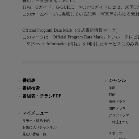
番組データ提供元：IPG Inc.
TiVo、Gガイド、G-GUIDE、およびGガイドロゴは、米国T
このホームページに掲載している記事・写真等あらゆる素
Official Program Data Mark（公式番組情報マーク）
このマークは「Official Program Data Mark」といい
「SI(Service Information)情報」を利用したサービ
番組表
ジャンル
番組検索
洋画
邦画
番組表・チラシPDF
海外ドラマ
国内ドラマ
マイメニュー
アジアドラマ
リモート録画予約
韓流まつり
お気に入りチャンネル
スポーツ
見たい番組一覧