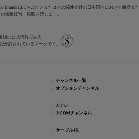
iVo Brands LLCおよび／またはその関連会社の日本国内における商標
材の無断複写・転載を禁じます。
、テレビ番組の公式情報である
スにのみ表記が許されているマークです。
チャンネル一覧
オプションチャンネル
J:テレ
J:COMチャンネル
ケーブル4K