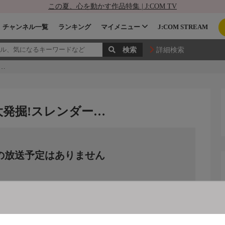
この夏、心を動かす作品特集 | J:COM TV
チャンネル一覧
ランキング
マイメニュー
J:COM STREAM
詳細検索
…
大発掘!スレンダー…
の放送予定はありません