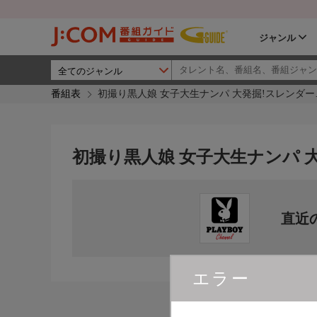
ジャンル
番組表
初撮り黒人娘 女子大生ナンパ 大発掘!スレンダー
初撮り黒人娘 女子大生ナンパ 
直近
エラー