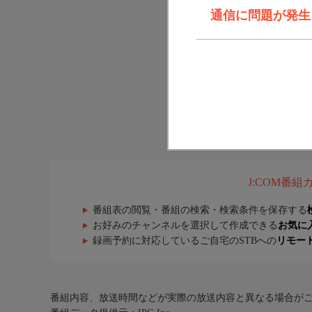
通信に問題が発生しま
J:COM番
番組表の閲覧・番組の検索・検索条件を保存する
お好みのチャンネルを選択して作成できる
お気に
録画予約に対応しているご自宅のSTBへの
リモー
番組内容、放送時間などが実際の放送内容と異なる場合が