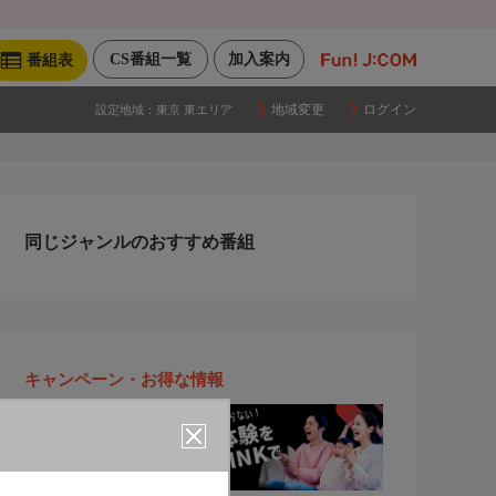
CS番組一覧
加入案内
番組表
地域変更
ログイン
設定地域：
東京 東エリア
同じジャンルのおすすめ番組
キャンペーン・お得な情報