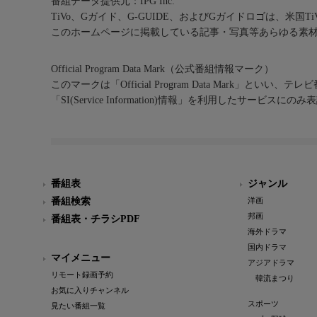
番組データ提供元：IPG Inc.
TiVo、Gガイド、G-GUIDE、およびGガイドロゴは、米国T
このホームページに掲載している記事・写真等あらゆる素
Official Program Data Mark（公式番組情報マーク）
このマークは「Official Program Data Mark」といい
「SI(Service Information)情報」を利用したサービ
番組表
ジャンル
番組検索
洋画
邦画
番組表・チラシPDF
海外ドラマ
国内ドラマ
マイメニュー
アジアドラマ
リモート録画予約
韓流まつり
お気に入りチャンネル
スポーツ
見たい番組一覧