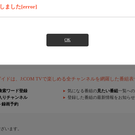
した[error]
OK
組ガイドは、J:COM TVで楽しめる全チャンネルを網羅した番組
検索ワード登録
気になる番組の
見たい番組
一覧への
入りチャンネル
登録した番組の最新情報をお知らせ
ト録画予約
ございます。