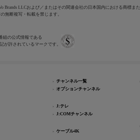
iVo Brands LLCおよび／またはその関連会社の日本国内における商標
材の無断複写・転載を禁じます。
、テレビ番組の公式情報である
スにのみ表記が許されているマークです。
チャンネル一覧
オプションチャンネル
J:テレ
J:COMチャンネル
ケーブル4K