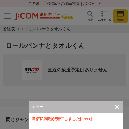
この夏、心を動かす作品特集 | J:COM TV
検索
CS番組一覧
番組表
番組表
ロールパンナとタオルくん
ロールパンナとタオルくん
直近の放送予定はありません
エラー
通信に問題が発生しました[error]
同じジャンルのおすすめ番組