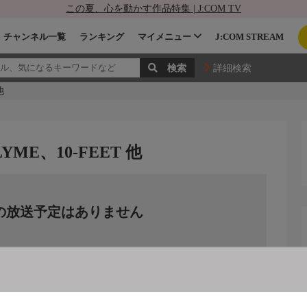
この夏、心を動かす作品特集 | J:COM TV
チャンネル一覧
ランキング
マイメニュー
J:COM STREAM
詳細検索
他
SLYME、10-FEET 他
の放送予定はありません