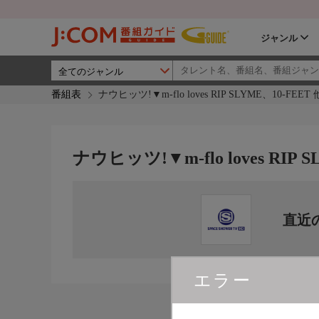
ジャンル
番組表
ナウヒッツ!▼m-flo loves RIP SLYME、10-FEET 
ナウヒッツ!▼m-flo loves RIP 
直近
エラー