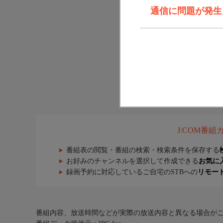
通信に問題が発生しま
J:COM番
番組表の閲覧・番組の検索・検索条件を保存する
お好みのチャンネルを選択して作成できる
お気に
録画予約に対応しているご自宅のSTBへの
リモー
番組内容、放送時間などが実際の放送内容と異なる場合が