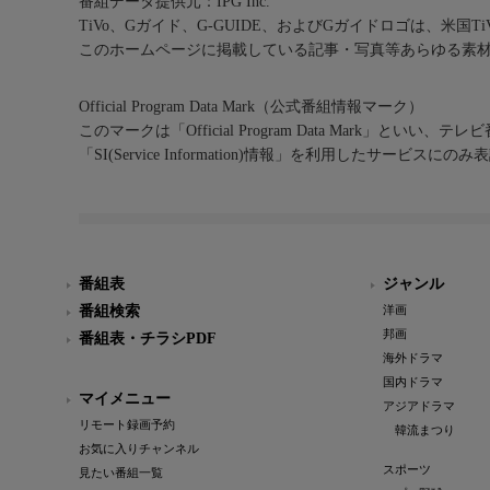
番組データ提供元：IPG Inc.
TiVo、Gガイド、G-GUIDE、およびGガイドロゴは、米国T
このホームページに掲載している記事・写真等あらゆる素
Official Program Data Mark（公式番組情報マーク）
このマークは「Official Program Data Mark」といい
「SI(Service Information)情報」を利用したサービ
番組表
ジャンル
番組検索
洋画
邦画
番組表・チラシPDF
海外ドラマ
国内ドラマ
マイメニュー
アジアドラマ
リモート録画予約
韓流まつり
お気に入りチャンネル
スポーツ
見たい番組一覧