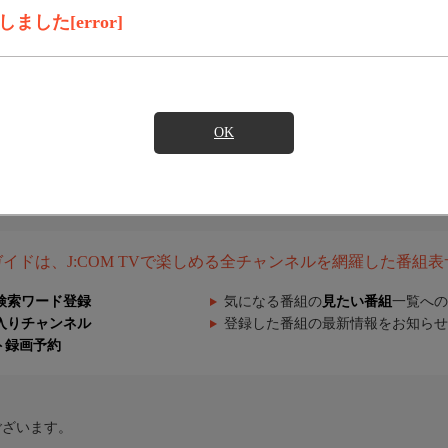
した[error]
OK
組ガイドは、J:COM TVで楽しめる全チャンネルを網羅した番組
検索ワード登録
気になる番組の
見たい番組
一覧への
入りチャンネル
登録した番組の最新情報をお知らせ
ト録画予約
ございます。