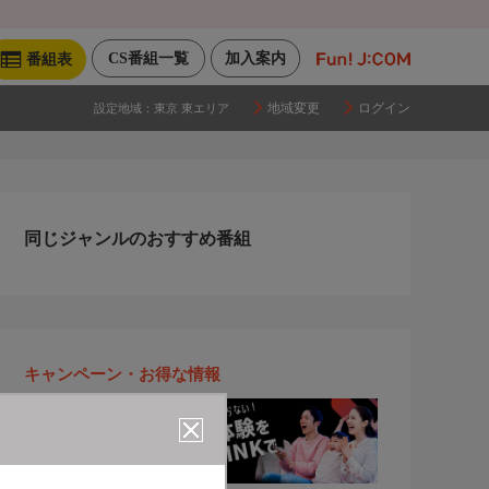
CS番組一覧
加入案内
番組表
地域変更
ログイン
設定地域：
東京 東エリア
同じジャンルのおすすめ番組
キャンペーン・お得な情報