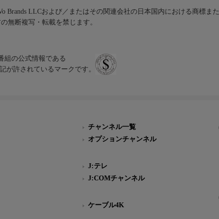
iVo Brands LLCおよび／またはその関連会社の日本国内における商標
材の無断複写・転載を禁じます。
、テレビ番組の公式情報である
スにのみ表記が許されているマークです。
チャンネル一覧
オプションチャンネル
J:テレ
J:COMチャンネル
ケーブル4K