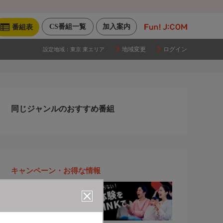
CS番組一覧
加入案内
番組表
地域変更
ログイン
設定地域：
東京 東エリア
同じジャンルのおすすめ番組
キャンペーン・お得な情報