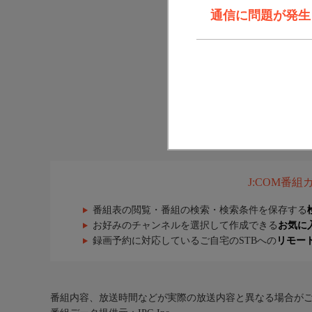
通信に問題が発生しま
J:COM番
番組表の閲覧・番組の検索・検索条件を保存する
お好みのチャンネルを選択して作成できる
お気に
録画予約に対応しているご自宅のSTBへの
リモー
番組内容、放送時間などが実際の放送内容と異なる場合が