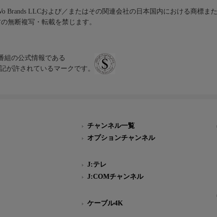
iVo Brands LLCおよび／またはその関連会社の日本国内における商標
材の無断複写・転載を禁じます。
、テレビ番組の公式情報である
スにのみ表記が許されているマークです。
チャンネル一覧
オプションチャンネル
J:テレ
J:COMチャンネル
ケーブル4K