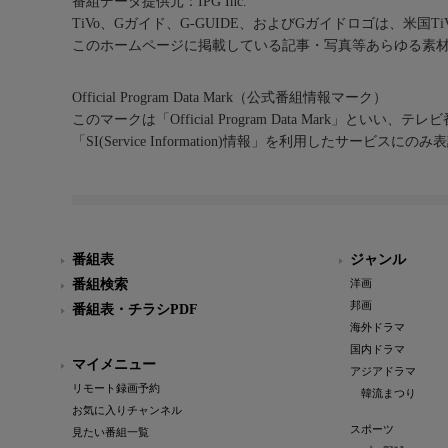
番組データ提供元：IPG Inc.
TiVo、Gガイド、G-GUIDE、およびGガイドロゴは、米国T
このホームページに掲載している記事・写真等あらゆる素
Official Program Data Mark（公式番組情報マーク）
このマークは「Official Program Data Mark」といい
「SI(Service Information)情報」を利用したサービ
番組表
ジャンル
番組検索
洋画
邦画
番組表・チラシPDF
海外ドラマ
国内ドラマ
マイメニュー
アジアドラマ
リモート録画予約
韓流まつり
お気に入りチャンネル
スポーツ
見たい番組一覧