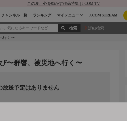
この夏、心を動かす作品特集 | J:COM TV
チャンネル一覧
ランキング
マイメニュー
J:COM STREAM
詳細検索
へ行く〜
たび〜群響、被災地へ行く〜
の放送予定はありません