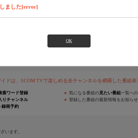
した[error]
OK
組ガイドは、J:COM TVで楽しめる全チャンネルを網羅した番組
検索ワード登録
気になる番組の
見たい番組
一覧への
入りチャンネル
登録した番組の最新情報をお知らせ
ト録画予約
ございます。