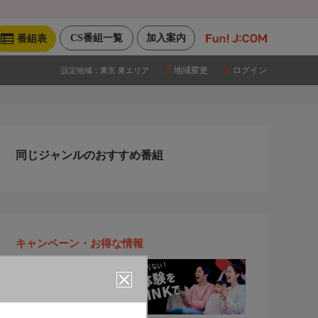
CS番組一覧
加入案内
番組表
地域変更
ログイン
設定地域：
東京 東エリア
同じジャンルのおすすめ番組
キャンペーン・お得な情報