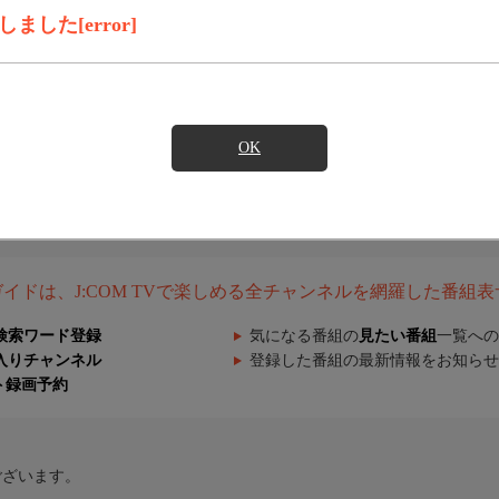
した[error]
OK
組ガイドは、J:COM TVで楽しめる全チャンネルを網羅した番組
検索ワード登録
気になる番組の
見たい番組
一覧への
入りチャンネル
登録した番組の最新情報をお知らせ
ト録画予約
ございます。