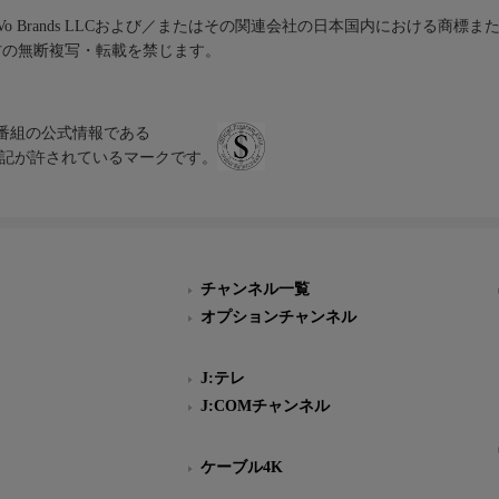
iVo Brands LLCおよび／またはその関連会社の日本国内における商標
材の無断複写・転載を禁じます。
、テレビ番組の公式情報である
スにのみ表記が許されているマークです。
チャンネル一覧
オプションチャンネル
J:テレ
J:COMチャンネル
ケーブル4K