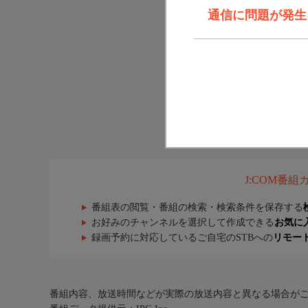
通信に問題が発生しま
J:COM番
番組表の閲覧・番組の検索・検索条件を保存する
お好みのチャンネルを選択して作成できる
お気に
録画予約に対応しているご自宅のSTBへの
リモー
番組内容、放送時間などが実際の放送内容と異なる場合が