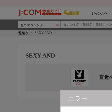
ジャンル
SEXY AND…
番組表
SEXY AND…
直近
エラー