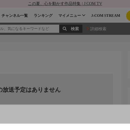
この夏、心を動かす作品特集 | J:COM TV
チャンネル一覧
ランキング
マイメニュー
J:COM STREAM
詳細検索
の放送予定はありません