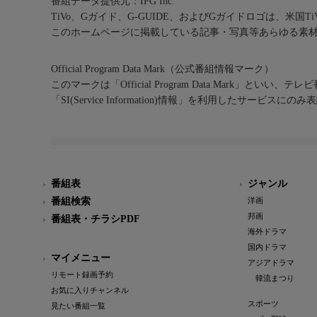
番組データ提供元：IPG Inc.
TiVo、Gガイド、G-GUIDE、およびGガイドロゴは、米国T
このホームページに掲載している記事・写真等あらゆる素
Official Program Data Mark（公式番組情報マーク）
このマークは「Official Program Data Mark」といい
「SI(Service Information)情報」を利用したサービ
番組表
ジャンル
番組検索
洋画
邦画
番組表・チラシPDF
海外ドラマ
国内ドラマ
マイメニュー
アジアドラマ
リモート録画予約
韓流まつり
お気に入りチャンネル
スポーツ
見たい番組一覧