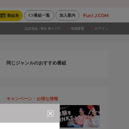
CS番組一覧
加入案内
番組表
地域変更
ログイン
設定地域：
東京 東エリア
同じジャンルのおすすめ番組
キャンペーン・お得な情報