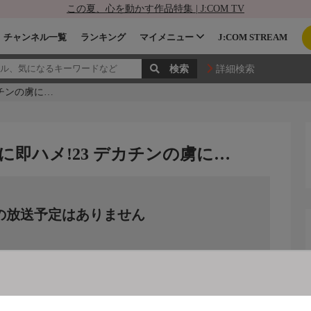
この夏、心を動かす作品特集 | J:COM TV
チャンネル一覧
ランキング
マイメニュー
J:COM STREAM
詳細検索
チンの虜に…
即ハメ!23 デカチンの虜に…
の放送予定はありません