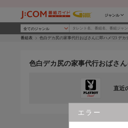
ジャンル
番組表
色白デカ尻の家事代行おばさんに即ハメ!23 デカ
色白デカ尻の家事代行おばさんに
直近
エラー