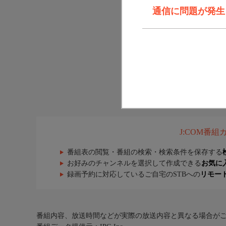
通信に問題が発生しま
J:COM番
番組表の閲覧・番組の検索・検索条件を保存する
お好みのチャンネルを選択して作成できる
お気に
録画予約に対応しているご自宅のSTBへの
リモー
番組内容、放送時間などが実際の放送内容と異なる場合が