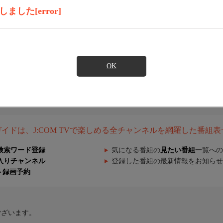
した[error]
OK
組ガイドは、J:COM TVで楽しめる全チャンネルを網羅した番組
検索ワード登録
気になる番組の
見たい番組
一覧への
入りチャンネル
登録した番組の最新情報をお知らせ
ト録画予約
ございます。