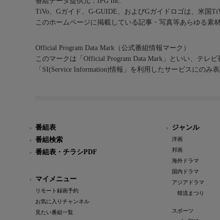
番組データ提供元：IPG Inc.
TiVo、Gガイド、G-GUIDE、およびGガイドロゴは、米国T
このホームページに掲載している記事・写真等あらゆる素
Official Program Data Mark（公式番組情報マーク）
このマークは「Official Program Data Mark」といい
「SI(Service Information)情報」を利用したサービ
番組表
ジャンル
番組検索
洋画
邦画
番組表・チラシPDF
海外ドラマ
国内ドラマ
マイメニュー
アジアドラマ
リモート録画予約
韓流まつり
お気に入りチャンネル
スポーツ
見たい番組一覧