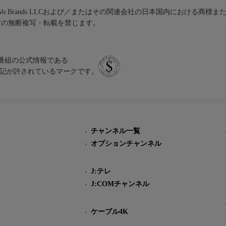
iVo Brands LLCおよび／またはその関連会社の日本国内における商標
材の無断複写・転載を禁じます。
、テレビ番組の公式情報である
スにのみ表記が許されているマークです。
チャンネル一覧
オプションチャンネル
J:テレ
J:COMチャンネル
ケーブル4K