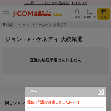
この夏、心を動かす作品特集 | J:COM TV
検索
CS番組一覧
番組表
番組表
ジョン・F・ケネディ 大統領選
ジョン・F・ケネディ 大統領選
直近の放送予定はありません
エラー
通信に問題が発生しました[error]
同じジャンルのおすすめ番組