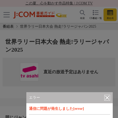
この夏、心を動かす作品特集 | J:COM TV
検索
CS番組一覧
番組表
番組表
世界ラリー日本大会 熱走!ラリージャパン2025
世界ラリー日本大会 熱走!ラリージャパ
ン2025
直近の放送予定はありません
エラー
通信に問題が発生しました[error]
同じジャンルのおすすめ番組