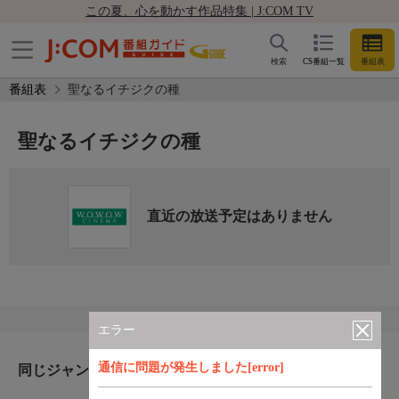
この夏、心を動かす作品特集 | J:COM TV
検索
CS番組一覧
番組表
番組表
聖なるイチジクの種
聖なるイチジクの種
直近の放送予定はありません
エラー
通信に問題が発生しました[error]
同じジャンルのおすすめ番組