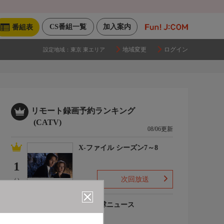
CS番組一覧
加入案内
番組表
地域変更
ログイン
設定地域：
東京 東エリア
リモート録画予約ランキング
(CATV)
08/06更新
X-ファイル シーズン7～8
1
次回放送
(-)
プロ野球ニュース
2