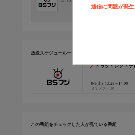
Ch.181
ＢＳフジ・181
通信に問題が発生しま
放送スケジュール一覧
ドゥダイレクトテ
8/8(土)
13:29～14:00
ＢＳフジ・181
この番組をチェックした人が見ている番組