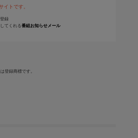
表サイトです。
登録
してくれる
番組お知らせメール
または登録商標です。