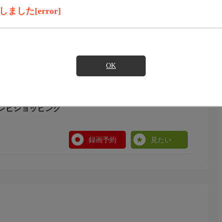
録画予約
見たい
した[error]
OK
レビショッピング
録画予約
見たい