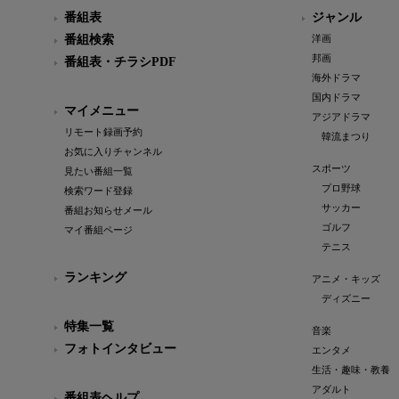
番組表
ジャンル
番組検索
洋画
邦画
番組表・チラシPDF
海外ドラマ
国内ドラマ
マイメニュー
アジアドラマ
リモート録画予約
韓流まつり
お気に入りチャンネル
スポーツ
見たい番組一覧
プロ野球
検索ワード登録
サッカー
番組お知らせメール
ゴルフ
マイ番組ページ
テニス
ランキング
アニメ・キッズ
ディズニー
特集一覧
音楽
フォトインタビュー
エンタメ
生活・趣味・教養
アダルト
番組表ヘルプ