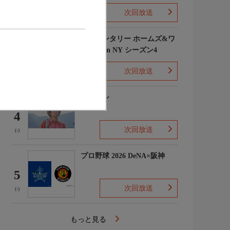
次回放送
(1)
エレメンタリー ホームズ&ワ
トソン in NY シーズン4
3
次回放送
(2)
下山メシ
4
次回放送
(-)
プロ野球 2026 DeNA×阪神
5
次回放送
(-)
もっと見る