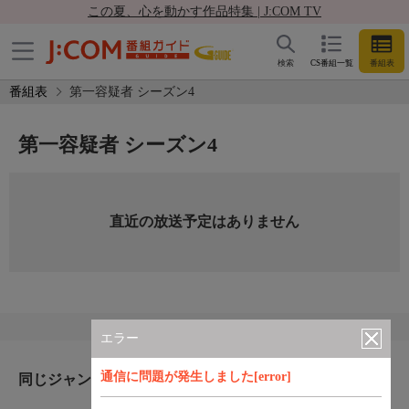
この夏、心を動かす作品特集 | J:COM TV
検索
CS番組一覧
番組表
番組表
第一容疑者 シーズン4
第一容疑者 シーズン4
直近の放送予定はありません
エラー
通信に問題が発生しました[error]
同じジャンルのおすすめ番組